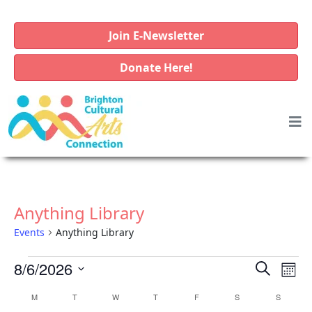
Join E-Newsletter
Donate Here!
Anything Library
Events
Anything Library
E
E
E
8/6/2026
S
M
v
e
v
v
S
o
C
M
MONDAY
T
TUESDAY
W
WEDNESDAY
T
THURSDAY
F
FRIDAY
S
SATURDAY
a
S
SUNDAY
e
e
e
e
n