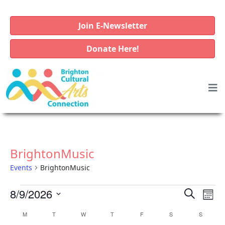
Join E-Newsletter
Donate Here!
BrightonMusic
Events
BrightonMusic
E
E
E
8/9/2026
S
M
v
e
v
v
S
o
C
M
MONDAY
T
TUESDAY
W
WEDNESDAY
T
THURSDAY
F
FRIDAY
S
SATURDAY
a
S
SUNDAY
e
e
e
e
n