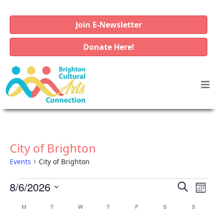
Join E-Newsletter
Donate Here!
City of Brighton
Events
City of Brighton
E
E
E
8/6/2026
S
M
v
e
v
v
S
o
C
M
MONDAY
T
TUESDAY
W
WEDNESDAY
T
THURSDAY
F
FRIDAY
S
SATURDAY
a
S
SUNDAY
e
e
e
e
n