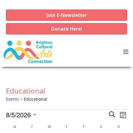
Join E-Newsletter
Donate Here!
Educational
Events
Educational
E
E
E
8/5/2026
S
M
v
e
v
v
S
o
C
M
MONDAY
T
TUESDAY
W
WEDNESDAY
T
THURSDAY
F
FRIDAY
S
SATURDAY
a
S
SUNDAY
e
e
e
e
n