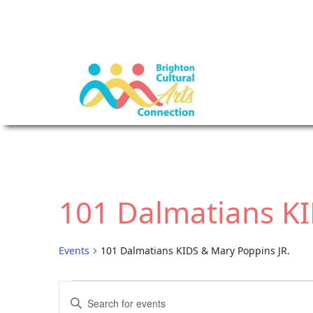
101 Dalmatians KI
Events
101 Dalmatians KIDS & Mary Poppins JR.
E
E
E